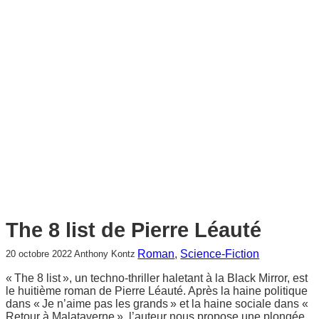
c
h
e
r
c
h
e
r
The 8 list de Pierre Léauté
Roman
, 
Science-Fiction
20 octobre 2022
Anthony Kontz
« The 8 list », un techno-thriller haletant à la Black Mirror, est
le huitième roman de Pierre Léauté. Après la haine politique
dans « Je n’aime pas les grands » et la haine sociale dans «
Retour à Malataverne », l’auteur nous propose une plongée