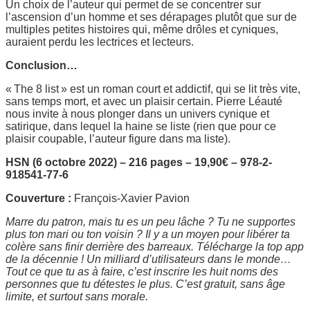
Un choix de l’auteur qui permet de se concentrer sur
l’ascension d’un homme et ses dérapages plutôt que sur de
multiples petites histoires qui, même drôles et cyniques,
auraient perdu les lectrices et lecteurs.
Conclusion…
« The 8 list » est un roman court et addictif, qui se lit très vite,
sans temps mort, et avec un plaisir certain. Pierre Léauté
nous invite à nous plonger dans un univers cynique et
satirique, dans lequel la haine se liste (rien que pour ce
plaisir coupable, l’auteur figure dans ma liste).
HSN (6 octobre 2022)
–
216 pages
–
19,90€
–
978-2-
918541-77-6
Couverture :
François-Xavier Pavion
Marre du patron, mais tu es un peu lâche ? Tu ne supportes
plus ton mari ou ton voisin ? Il y a un moyen pour libérer ta
colère sans finir derrière des barreaux. Télécharge la top app
de la décennie ! Un milliard d’utilisateurs dans le monde…
Tout ce que tu as à faire, c’est inscrire les huit noms des
personnes que tu détestes le plus. C’est gratuit, sans âge
limite, et surtout sans morale.