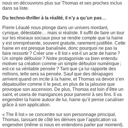
nous en découvrons plus sur Thomas et ses proches inclus
dans sa liste.
Du techno-thriller à la réalité, il n’y a qu’un pas…
Pierre Léauté nous plonge dans un univers mordant,
cynique, détestable… mais si réaliste. Il suffit de faire un tour
sur les réseaux sociaux pour se rendre compte que la haine
y est omniprésente, souvent gratuite, rarement justifiée. Cette
haine en est presque banalisée, donc pourquoi ne pas la
faire ressortir ? Créer une « 8 list » est-il un acte de haine ?
Un simple défouloir ? Notre protagoniste va bien entendu
motiver sa création comme un simple défouloir numérique ;
est-ce sa véritable pensée ? Tant que ça lui rapporte des
millions, telle sera sa pensée. Sauf que des dérapages
arrivent quand on incite à la haine, et Thomas va devoir s’en
dépatouiller comme il le peut, en plus de la jalousie que
provoque son ascension. De plus, Thomas est loin d’être un
saint, et usera de manigances pour parvenir à ses fins. Il va
engendrer la haine autour de lui, haine qu’il pense canaliser
grâce à son application.
« The 8 list » se concentre sur son personnage principal,
Thomas, laissant de côté les dérives que l’application va
engendrer (même si nous en entendons parler par moment).