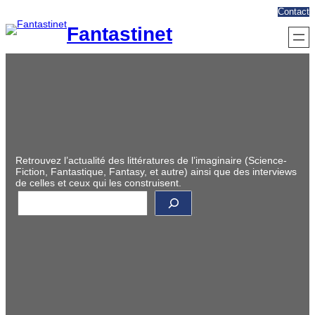
Aller
Contact
au
Fantastinet
contenu
Retrouvez l’actualité des littératures de l’imaginaire (Science-
Fiction, Fantastique, Fantasy, et autre) ainsi que des interviews
de celles et ceux qui les construisent.
R
e
c
h
e
r
c
h
e
r