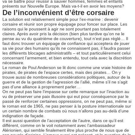
va se battre pour réussir à sauver hommes, femmes et enfants
présents sur Nouvelle Europe. Mais va-t-il en avoir les moyens?
De l’inconvénient d’être corsaire
La solution est relativement simple pour l’ex-marine : devenir
corsaire et réunir son propre équipage pour foncer sur place. Les
raisons qui le poussent à agir ne sont pourtant pas totalement
claires. Après avoir pris la décision (bien plus tardive qu’on ne le
pense au vu du quatrième de couverture), tout n’est pas réglé… Il
faut donc trouver un équipage de confiance qui acceptera de jouer
sa vie pour des humains qu’ils ne connaissent pas, il faudra passer
les différents blocages administratifs – et tout particulièrement celui
concernant l’armement, et bien entendu, tout cela avec la discrétion
nécessaire.
Le roman de Poul Anderson se lit donc comme une vraie histoire de
pirates, de pirates de l’espace certes, mais des pirates… On y
trouve aussi de nombreuses considérations politiques, autour de la
guerre et de la gestion de l’agression de l’allié, même s’il ne s’agit
pas d’une alliance à proprement parler…
On ne peut pas faire l’impasse sur cette remarque sur l’inaction au
vu de préserver une paix illusoire qui eut pour conséquence par le
passé de renforcer certaines oppressions, on ne peut pas, même si
le roman est de 1965, ne pas penser à la posture internationale sur
un certain nombre de combats où nous n’allons pas au-delà d’une
indignation de façade.
Il est aussi question de l’acceptation de l’autre, dans ce qu’il est
différent, comme on le voit notamment avec l’ambassadeur
Alérionien, qui semble finalement être plus proche de nous que de
son peuple d’origine. L’amour aussi est présent, et la question de la