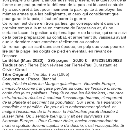
forme que peut prendre la défense de la paix est là aussi centrale :
il y a ceux prêt à tout pour maintenir la paix, quitte à employer les
mêmes armes que les belligérants, et ceux qui considèrent que
pour garantir la paix, il faut préparer la guerre.
Ce roman est divisé en trois parties, qui correspondent dans un
premier temps à la mise en contexte de l’agression et, d’une
certaine façon, la gestion « diplomatique » de la crise, qui sera suivi
de la partie préparation au combat, et armement du vaisseau avant
que la dernière nous emmène réellement au combat.
Un roman qui s’inscrit dans son époque, un pulp que vous pourrez
lire sur la plage, les doigts de pied en éventail, en rêvant de
l’espace.
Le Bélial (Mars 2023) – 295 pages – 20,90 € – 9782381630823
Traduction :
Pierre Bilon révisée par Pierre-Paul Durastanti et
Olivier Girard
Titre Original :
The Star Fox
(1965)
Couverture :
Pascal Blanché
Loin, très loin dans les Marges galactiques : Nouvelle-Europe,
minuscule colonie française perdue au cœur de l’espace profond,
coule des jours paisibles. Jusqu’à ce que les Alérioniens, une race
extraterrestre résolue à contenir l’essaimage humain, s’emparent
de la planète et déciment sa population. Sur Terre, la Fédération
mondiale est pétrifiée. De peur d’un embrasement général, et
malgré l’insistance de la France, la Fédération paraît décidée à
laisser faire. Or, il semble bien qu’il y ait des survivants sur
Nouvelle-Europe… Pour Gunnar Heim, ancien commandant de
marine spatiale devenu capitaine d’industrie, c’est inacceptable. Si
les gouvernements terriens refusent de prendre leurs