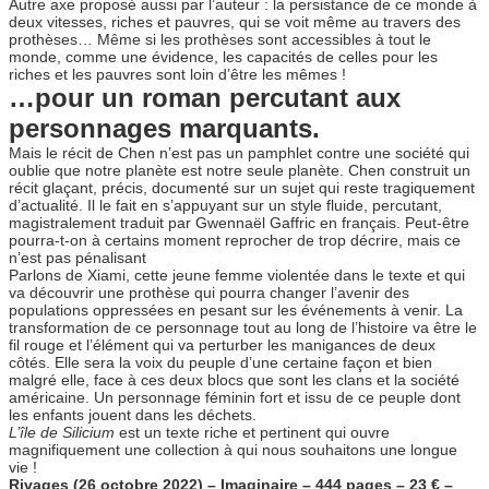
Autre axe proposé aussi par l’auteur : la persistance de ce monde à
deux vitesses, riches et pauvres, qui se voit même au travers des
prothèses… Même si les prothèses sont accessibles à tout le
monde, comme une évidence, les capacités de celles pour les
riches et les pauvres sont loin d’être les mêmes !
…pour un roman percutant aux
personnages marquants.
Mais le récit de Chen n’est pas un pamphlet contre une société qui
oublie que notre planète est notre seule planète. Chen construit un
récit glaçant, précis, documenté sur un sujet qui reste tragiquement
d’actualité. Il le fait en s’appuyant sur un style fluide, percutant,
magistralement traduit par Gwennaël Gaffric en français. Peut-être
pourra-t-on à certains moment reprocher de trop décrire, mais ce
n’est pas pénalisant
Parlons de Xiami, cette jeune femme violentée dans le texte et qui
va découvrir une prothèse qui pourra changer l’avenir des
populations oppressées en pesant sur les événements à venir. La
transformation de ce personnage tout au long de l’histoire va être le
fil rouge et l’élément qui va perturber les manigances de deux
côtés. Elle sera la voix du peuple d’une certaine façon et bien
malgré elle, face à ces deux blocs que sont les clans et la société
américaine. Un personnage féminin fort et issu de ce peuple dont
les enfants jouent dans les déchets.
L’île de Silicium
est un texte riche et pertinent qui ouvre
magnifiquement une collection à qui nous souhaitons une longue
vie !
Rivages (26 octobre 2022) – Imaginaire
– 444 pages – 23 € –