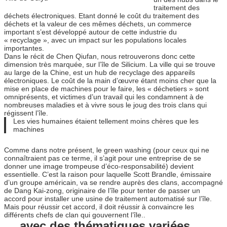
traitement des
déchets électroniques. Etant donné le coût du traitement des
déchets et la valeur de ces mêmes déchets, un commerce
important s’est développé autour de cette industrie du
« recyclage », avec un impact sur les populations locales
importantes.
Dans le récit de Chen Qiufan, nous retrouverons donc cette
dimension très marquée, sur l’île de Silicium. La ville qui se trouve
au large de la Chine, est un hub de recyclage des appareils
électroniques. Le coût de la main d’œuvre étant moins cher que la
mise en place de machines pour le faire, les « déchetiers » sont
omniprésents, et victimes d’un travail qui les condamnent à de
nombreuses maladies et à vivre sous le joug des trois clans qui
régissent l’île.
Les vies humaines étaient tellement moins chères que les
machines
Comme dans notre présent, le green washing (pour ceux qui ne
connaîtraient pas ce terme, il s’agit pour une entreprise de se
donner une image trompeuse d’éco-responsabilité) devient
essentielle. C’est la raison pour laquelle Scott Brandle, émissaire
d’un groupe américain, va se rendre auprès des clans, accompagné
de Dang Kai-zong, originaire de l’île pour tenter de passer un
accord pour installer une usine de traitement automatisé sur l’île.
Mais pour réussir cet accord, il doit réussir à convaincre les
différents chefs de clan qui gouvernent l’île..
… avec des thématiques variées…