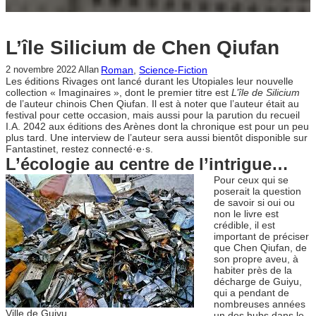
L’île Silicium de Chen Qiufan
Roman
, 
Science-Fiction
2 novembre 2022
Allan
Les éditions Rivages ont lancé durant les Utopiales leur nouvelle
collection « Imaginaires », dont le premier titre est
L’île de Silicium
de l’auteur chinois Chen Qiufan. Il est à noter que l’auteur était au
festival pour cette occasion, mais aussi pour la parution du recueil
I.A. 2042 aux éditions des Arènes dont la chronique est pour un peu
plus tard. Une interview de l’auteur sera aussi bientôt disponible sur
Fantastinet, restez connecté·e·s.
L’écologie au centre de l’intrigue…
Pour ceux qui se
poserait la question
de savoir si oui ou
non le livre est
crédible, il est
important de préciser
que Chen Qiufan, de
son propre aveu, à
habiter près de la
décharge de Guiyu,
qui a pendant de
nombreuses années
Ville de Guiyu
un des hubs dans le