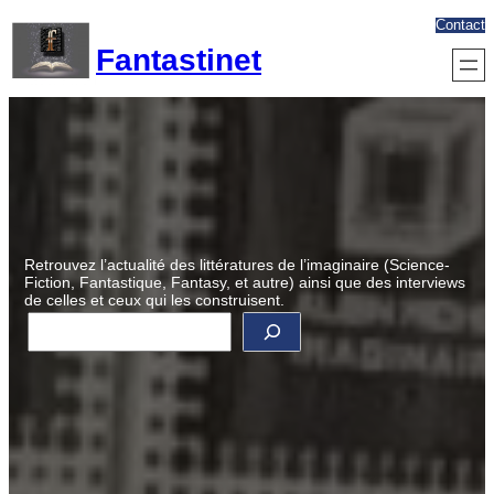
Aller
Contact
au
Fantastinet
contenu
Retrouvez l’actualité des littératures de l’imaginaire (Science-
Fiction, Fantastique, Fantasy, et autre) ainsi que des interviews
de celles et ceux qui les construisent.
R
e
c
h
e
r
c
h
e
r