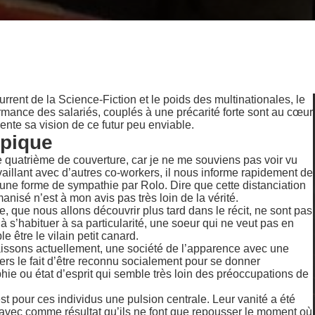
rrent de la Science-Fiction et le poids des multinationales, le
rmance des salariés, couplés à une précarité forte sont au cœur
nte sa vision de ce futur peu enviable.
ypique
 le quatrième de couverture, car je ne me souviens pas voir vu
availlant avec d’autres co-workers, il nous informe rapidement de
 a une forme de sympathie par Rolo. Dire que cette distanciation
anisé n’est à mon avis pas très loin de la vérité.
e, que nous allons découvrir plus tard dans le récit, ne sont pas
à s’habituer à sa particularité, une soeur qui ne veut pas en
e être le vilain petit canard.
aissons actuellement, une société de l’apparence avec une
ers le fait d’être reconnu socialement pour se donner
e ou état d’esprit qui semble très loin des préoccupations de
st pour ces individus une pulsion centrale. Leur vanité a été
s, avec comme résultat qu’ils ne font que repousser le moment où