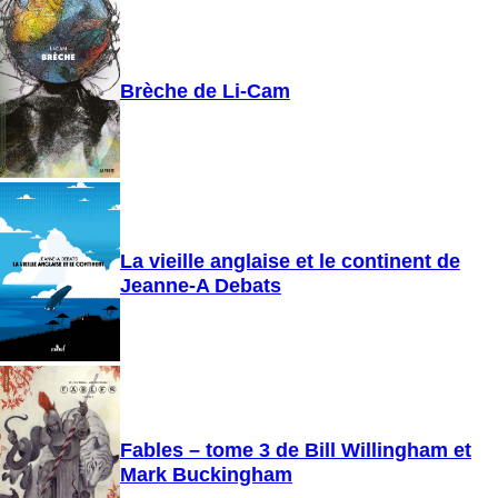
Brèche de Li-Cam
La vieille anglaise et le continent de
Jeanne-A Debats
Fables – tome 3 de Bill Willingham et
Mark Buckingham