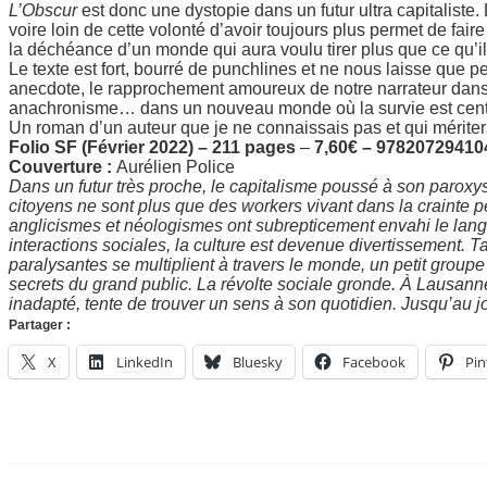
L’Obscur
est donc une dystopie dans un futur ultra capitaliste.
voire loin de cette volonté d’avoir toujours plus permet de fai
la déchéance d’un monde qui aura voulu tirer plus que ce qu’il 
Le texte est fort, bourré de punchlines et ne nous laisse que 
anecdote, le rapprochement amoureux de notre narrateur dan
anachronisme… dans un nouveau monde où la survie est cent
Un roman d’un auteur que je ne connaissais pas et qui méritera
Folio SF (Février 2022) –
211 pages
–
7,60€ – 97820729410
Couverture :
Aurélien Police
Dans un futur très proche, le capitalisme poussé à son paroxysm
citoyens ne sont plus que des workers vivant dans la crainte pe
anglicismes et néologismes ont subrepticement envahi le lang
interactions sociales, la culture est devenue divertissement. T
paralysantes se multiplient à travers le monde, un petit groupe 
secrets du grand public. La révolte sociale gronde. À Lausanne
inadapté, tente de trouver un sens à son quotidien. Jusqu’au 
Partager :
X
LinkedIn
Bluesky
Facebook
Pin