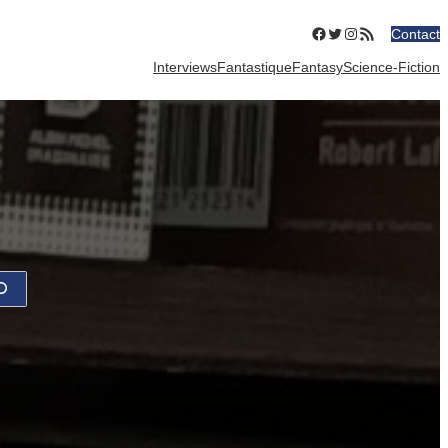
Facebook
Twitter
Instagram
Flux RSS
Contact
Interviews
Fantastique
Fantasy
Science-Fiction