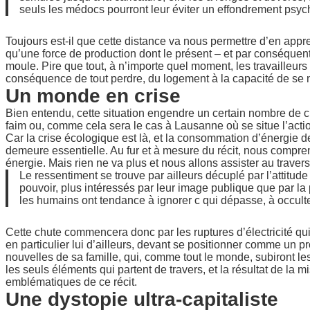
seuls les médocs pourront leur éviter un effondrement psyc
Toujours est-il que cette distance va nous permettre d’en appr
qu’une force de production dont le présent – et par conséquent
moule. Pire que tout, à n’importe quel moment, les travailleurs 
conséquence de tout perdre, du logement à la capacité de se n
Un monde en crise
Bien entendu, cette situation engendre un certain nombre de cr
faim ou, comme cela sera le cas à Lausanne où se situe l’acti
Car la crise écologique est là, et la consommation d’énergie
demeure essentielle. Au fur et à mesure du récit, nous compreno
énergie. Mais rien ne va plus et nous allons assister au trave
Le ressentiment se trouve par ailleurs décuplé par l’attitud
pouvoir, plus intéressés par leur image publique que par la 
les humains ont tendance à ignorer c qui dépasse, à occulte
Cette chute commencera donc par les ruptures d’électricité qui
en particulier lui d’ailleurs, devant se positionner comme un p
nouvelles de sa famille, qui, comme tout le monde, subiront l
les seuls éléments qui partent de travers, et la résultat de la
emblématiques de ce récit.
Une dystopie ultra-capitaliste