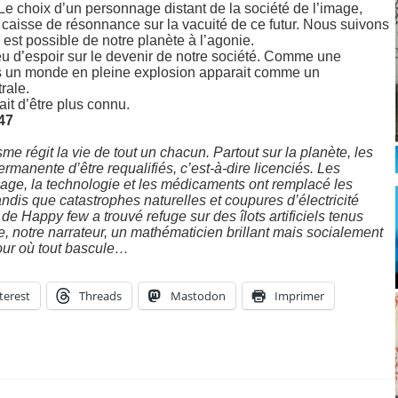
 Le choix d’un personnage distant de la société de l’image,
re caisse de résonnance sur la vacuité de ce futur. Nous suivons
est possible de notre planète à l’agonie.
peu d’espoir sur le devenir de notre société. Comme une
s un monde en pleine explosion apparait comme un
rale.
it d’être plus connu.
47
e régit la vie de tout un chacun. Partout sur la planète, les
rmanente d’être requalifiés, c’est-à-dire licenciés. Les
age, la technologie et les médicaments ont remplacé les
andis que catastrophes naturelles et coupures d’électricité
de Happy few a trouvé refuge sur des îlots artificiels tenus
, notre narrateur, un mathématicien brillant mais socialement
jour où tout bascule…
terest
Threads
Mastodon
Imprimer