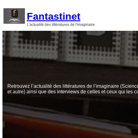
Aller
au
Fantastinet
contenu
L'actualité des littératures de l'imaginaire
Retrouvez l’actualité des littératures de l’imaginaire (Scienc
et autre) ainsi que des interviews de celles et ceux qui les c