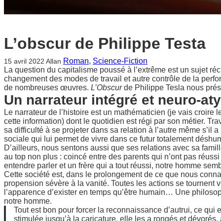
L’obscur de Philippe Testa
Roman
, 
Science-Fiction
15 avril 2022
Allan
La question du capitalisme poussé à l’extrême est un sujet récu
changement des modes de travail et autre contrôle de la perfo
de nombreuses œuvres.
L’Obscur
de Philippe Tesla nous prése
Un narrateur intégré et neuro-at
Le narrateur de l’histoire est un mathématicien (je vais croire
cette information) dont le quotidien est régi par son métier. Tr
sa difficulté à se projeter dans sa relation à l’autre même s’il
sociale qui lui permet de vivre dans ce futur totalement déshum
D’ailleurs, nous sentons aussi que ses relations avec sa famill
au top non plus : coincé entre des parents qui n’ont pas réussi 
entendre parler et un frère qui a tout réussi, notre homme sembl
Cette société est, dans le prolongement de ce que nous conn
propension sévère à la vanité. Toutes les actions se tournent v
l’apparence d’exister en temps qu’être humain… Une philosophi
notre homme.
Tout est bon pour forcer la reconnaissance d’autrui, ce qui e
stimulée jusqu’à la caricature, elle les a rongés et dévoré