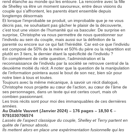
rend étanche au monde qui les entoure. La rencontre avec la fille
de Shelley va être un moment savoureux, entre deux visions du
couple qui s’affrontent, les parents étant ensemble depuis
longtemps désormais
Et lorsque l’improbable se produit, un improbable que je ne vous
décris pas, ne souhaitant pas gâcher le plaisir de la découverte,
c’est tout une vision de l’humanité qui va basculer. De surprise en
surprise, Christophe va nous permettre de nous questionner sur
l’individu au sein du couple, mais aussi sur la définition de la
parenté ou encore sur ce qui fait l’hérédité. Car est-ce que l’individu
est composé de 50% de la mère et 50% du père ou la répartition est
plutôt en 3 tiers, le dernier étant la spécificité de l’individu ?
En complément de cette question, l’administration et la
reconnaissance de l’individu par la société se retrouve central de la
deuxième moitié du récit. A noter que la question de la manipulation
de l’information pointera aussi le bout de son nez, bien sûr pour
notre bien à tous et toutes.
Toujours avec la même mécanique, à savoir un récit dialogué,
Christophe nous projette au cœur de l’action, au cœur de l’âme de
ses personnages, dans un texte qui est certes court, mais oh
combien passionnant.
Les trois récits sont pour moi des immanquables de ces dernières
années.
Au Diable Vauvert (Janvier 2024) – 176 pages – 18,50 €
–
9791030706574
Lassés de l’aspect classique du couple, Shelley et Terry partent en
quête de l’amour absolu.
Ils mettent alors en place une expérimentation fusionnelle qui les