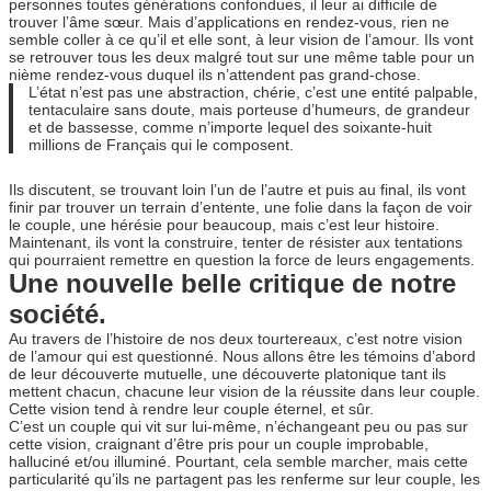
personnes toutes générations confondues, il leur ai difficile de
trouver l’âme sœur. Mais d’applications en rendez-vous, rien ne
semble coller à ce qu’il et elle sont, à leur vision de l’amour. Ils vont
se retrouver tous les deux malgré tout sur une même table pour un
nième rendez-vous duquel ils n’attendent pas grand-chose.
L’état n’est pas une abstraction, chérie, c’est une entité palpable,
tentaculaire sans doute, mais porteuse d’humeurs, de grandeur
et de bassesse, comme n’importe lequel des soixante-huit
millions de Français qui le composent.
Ils discutent, se trouvant loin l’un de l’autre et puis au final, ils vont
finir par trouver un terrain d’entente, une folie dans la façon de voir
le couple, une hérésie pour beaucoup, mais c’est leur histoire.
Maintenant, ils vont la construire, tenter de résister aux tentations
qui pourraient remettre en question la force de leurs engagements.
Une nouvelle belle critique de notre
société.
Au travers de l’histoire de nos deux tourtereaux, c’est notre vision
de l’amour qui est questionné. Nous allons être les témoins d’abord
de leur découverte mutuelle, une découverte platonique tant ils
mettent chacun, chacune leur vision de la réussite dans leur couple.
Cette vision tend à rendre leur couple éternel, et sûr.
C’est un couple qui vit sur lui-même, n’échangeant peu ou pas sur
cette vision, craignant d’être pris pour un couple improbable,
halluciné et/ou illuminé. Pourtant, cela semble marcher, mais cette
particularité qu’ils ne partagent pas les renferme sur leur couple, les