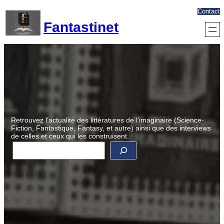
Aller
Contact
au
Fantastinet
contenu
Retrouvez l’actualité des littératures de l’imaginaire (Science-
Fiction, Fantastique, Fantasy, et autre) ainsi que des interviews
de celles et ceux qui les construisent.
R
e
c
h
e
r
c
h
e
r