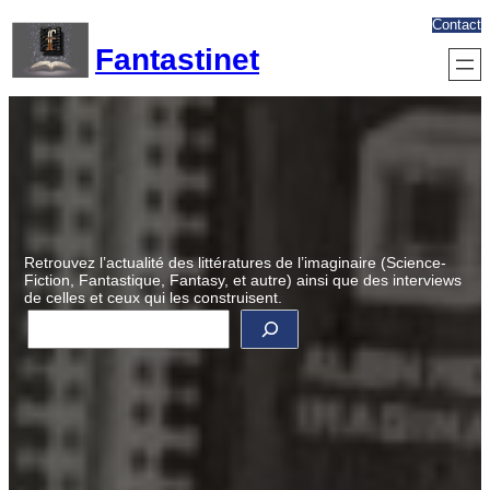
Aller
Contact
au
Fantastinet
contenu
Retrouvez l’actualité des littératures de l’imaginaire (Science-
Fiction, Fantastique, Fantasy, et autre) ainsi que des interviews
de celles et ceux qui les construisent.
R
e
c
h
e
r
c
h
e
r