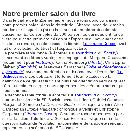
Notre premier salon du livre
Dans le cadre de la 25ème heure, nous avons donc pu animer
notre premier salon, dans le dortoir de l’Abbaye, avec deux tables
rondes sur lesquelles j’ai eu la chance de modérer des débats
passionnants. Ce sont plus de 300 personnes qui nous ont rendu
visite pour cette première édition sur l’après-midi, naviguant entre
les tables rondes, les dédicaces, la librairie (
la librairie Doucet
avait
fait une sélection de titres) et l’espace lecture.
La première table ronde (à écouter sur
soundcloud
ou
Spotify
)
concernant les êtres vivants, en compagnie de Morgane Caussarieu
(notamment pour
Vertèbre
), Karine Rennberg (
Meute
), Christophe
Siebert (
Feminicid
) et Jean-Yves Samacher (
Gloire et décadence du
cybernaute
) avec une modération en binôme avec Denis Piel (
Le
Bibliocosme
). Les débats ont fortement tourné autour de la
définition de ce qui est le vivant puis une orientation vers ce qu’est
l’être humain, et ce que nous apprennent les créatures sur ce que
nous sommes.
La seconde table ronde (à écouter sur
soundcloud
ou
Spotify
)
autour du sujet de la SF Sociale accueillait Jean-Gabriel Ganascia,
Morgan of Glencoe (
La Dernière Geste
: chronique à venir), Alice
Carabedian (
Utopie Radicale
: chronique à venir) et Christophe
Carpentier (
L’Homme-Cano
n
). Cette table ronde a beaucoup porté
sur la fonction d’alerte de la Science-Fiction ainsi que sur cette
question autour de l’évolution exponentielle de la société rendant
rapidement les scénarios de SF obsolète.