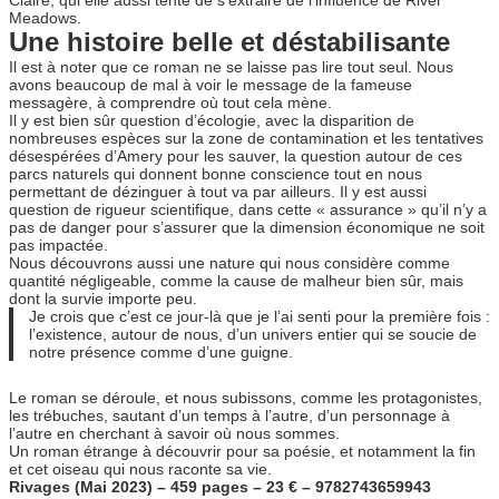
Claire, qui elle aussi tente de s’extraire de l’influence de River
Meadows.
Une histoire belle et déstabilisante
Il est à noter que ce roman ne se laisse pas lire tout seul. Nous
avons beaucoup de mal à voir le message de la fameuse
messagère, à comprendre où tout cela mène.
Il y est bien sûr question d’écologie, avec la disparition de
nombreuses espèces sur la zone de contamination et les tentatives
désespérées d’Amery pour les sauver, la question autour de ces
parcs naturels qui donnent bonne conscience tout en nous
permettant de dézinguer à tout va par ailleurs. Il y est aussi
question de rigueur scientifique, dans cette « assurance » qu’il n’y a
pas de danger pour s’assurer que la dimension économique ne soit
pas impactée.
Nous découvrons aussi une nature qui nous considère comme
quantité négligeable, comme la cause de malheur bien sûr, mais
dont la survie importe peu.
Je crois que c’est ce jour-là que je l’ai senti pour la première fois :
l’existence, autour de nous, d’un univers entier qui se soucie de
notre présence comme d’une guigne.
Le roman se déroule, et nous subissons, comme les protagonistes,
les trébuches, sautant d’un temps à l’autre, d’un personnage à
l’autre en cherchant à savoir où nous sommes.
Un roman étrange à découvrir pour sa poésie, et notamment la fin
et cet oiseau qui nous raconte sa vie.
Rivages (Mai 2023) – 459 pages – 23 € – 9782743659943