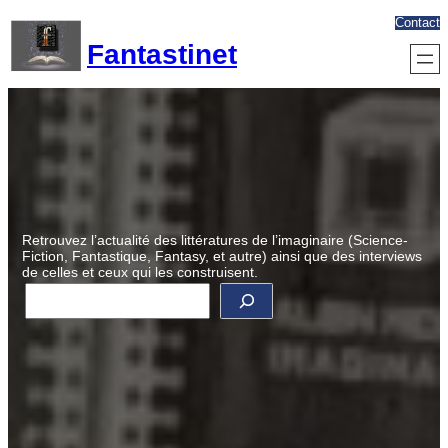
Aller
Contact
au
Fantastinet
contenu
Retrouvez l’actualité des littératures de l’imaginaire (Science-
Fiction, Fantastique, Fantasy, et autre) ainsi que des interviews
de celles et ceux qui les construisent.
R
e
c
h
e
r
c
h
e
r